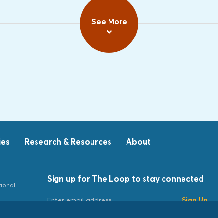
See More
ies
Research & Resources
About
Sign up for The Loop to stay connected
tional
Sign Up