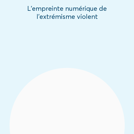
L’empreinte numérique de
l’extrémisme violent
Le projet USAID Résilience pour la Paix
(R4P) a entrepris dans le nord de la Côte
d'Ivoire une étude afin de mieux
comprendre les points de vue sur
l'extrémisme violent et les stratégies de