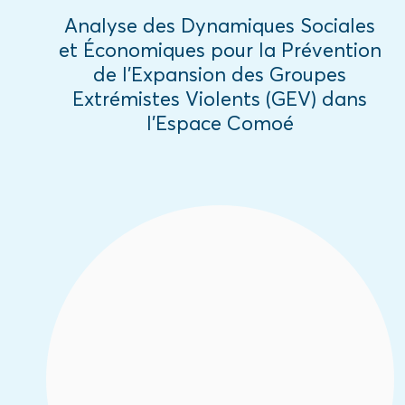
Analyse des Dynamiques Sociales
et Économiques pour la Prévention
de l’Expansion des Groupes
Extrémistes Violents (GEV) dans
l’Espace Comoé
L’étude a cherché à comprendre
l’écosystème d’information des
communautés vivantes dans les régions
frontalières y compris l’identification des
particularités liées aux femmes et aux
jeunes afin de développer une stratégie