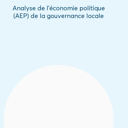
Analyse de l’économie politique
(AEP) de la gouvernance locale
L’AEP de la gouvernance locale a pour
objectif général de comprendre et
cartographier la dynamique du pouvoir de
la gouvernance locale de la sécurité et
identifier les décideurs formels et