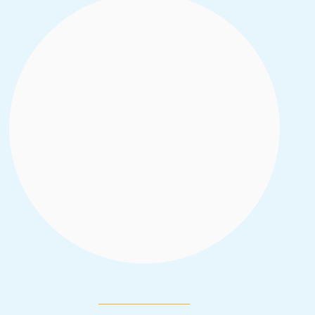
Dans le cadre du projet Résilience pour la
Paix (R4P), la Cellule d’analyse de la
politique économique du CIRES (CAPEC) a
été sélectionnée, par Equal Access
International (EAI) pour réaliser deux
études dans les zones frontalières du
nord.
Read More