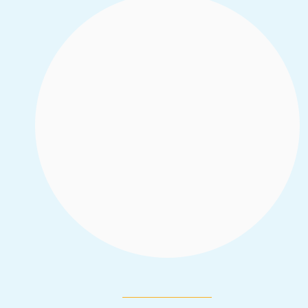
Cette étude portant sur l’Espace Comoé
dans le Nord de la Côte d’Ivoire est
inscrite dans une perspective sécuritaire et
a pour objectif de comprendre les
vulnérabilités et les fragilités
potentiellement convertibles par les GEV.
Read More