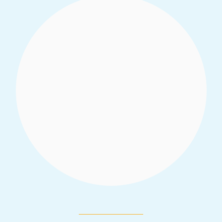
Moonshot a analysé l’empreinte
numérique de l'extrémisme violent en
Côte d’Ivoire et ce rapport donne un
aperçu des récits et discussions en ligne
liés à l'extrémisme violent sur Chirpwire,
Facebook, Hoop Messenger, Telegram et
Google Search.
Read More