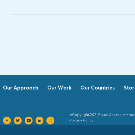
Our Approach
Our Work
Our Countries
Stor
©Copyright 2021 Equal Access Interna
Privacy Policy