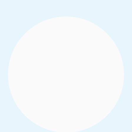
L'Index révèle des dynamiques cruciales
pour prévenir l'infiltration des groupes
extrémistes violents en Côte d'Ivoire, en
identifiant les leviers de résilience à
renforcer au sein des communautés
vulnérables.
Read More