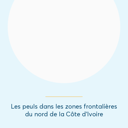
Ce rapport présente les résultats de l’étude
comprendre la communauté peule, avec
une perspective de genre et de jeunesse,
dans les zones frontalières du nord de la
Côte d’Ivoire.
Read More
Les peuls dans les zones frontalières
du nord de la Côte d’Ivoire