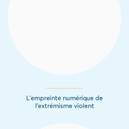
de l'extrémisme violent en Côte d’Ivoire et
ce rapport donne un aperçu des récits et
discussions en ligne liés à l'extrémisme
violent sur Chirpwire, Facebook, Hoop
Messenger, Telegram et Google Search.
Read More
L’empreinte numérique de
l’extrémisme violent