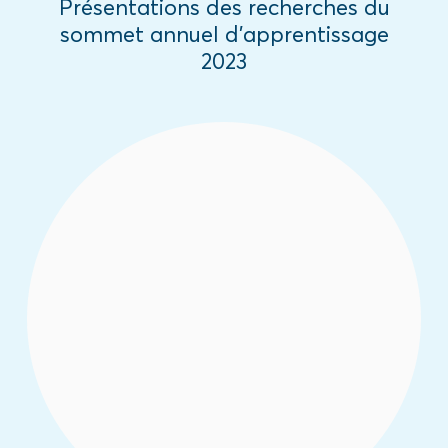
Présentations des recherches du
sommet annuel d’apprentissage
2023
Cette étude offre une analyse des
évolutions du dozoya dans les localités
frontalières du nord de la Côte d’Ivoire et
leurs implications sur le vivre-ensemble
communautaire.
Read More