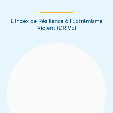
L’Index de Résilience à l’Extrémisme
Violent (DRIVE)
Ce rapport vise à générer des données
empiriques dans le but de mieux
appréhender les liens entre activités illicites
et extrémisme violent dans la région Folon.
Read More