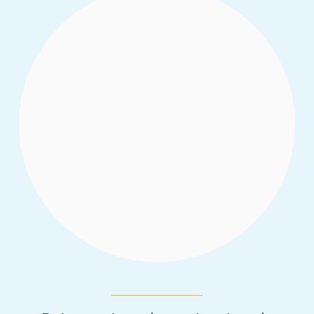
Liste des présentations des recherches du
sommet annuel d’apprentissage 2023
Read More