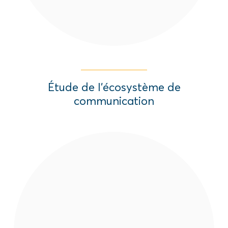
Étude de l’écosystème de
communication
Le projet USAID Résilience pour la Paix
(R4P) a entrepris dans le nord de la Côte
d'Ivoire une étude afin de mieux
comprendre les points de vue sur