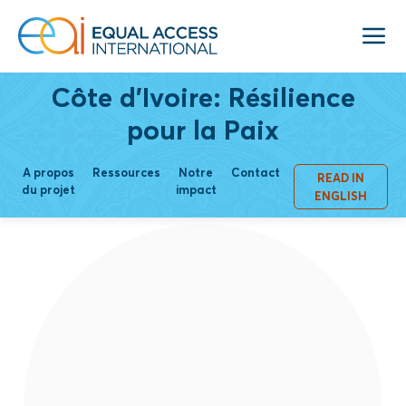
Côte d'Ivoire: Résilience
pour la Paix
A propos
Ressources
Notre
Contact
READ IN
du projet
impact
ENGLISH
Tout en s’inscrivant dans une perspective
historique structurée autour des
témoignages et récits des communautés,
cette étude vise à identifier, les signes