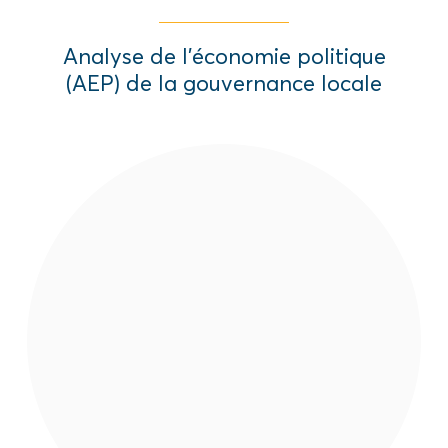
Analyse de l’économie politique
(AEP) de la gouvernance locale
L’étude a cherché à comprendre
l’écosystème d’information des
communautés vivantes dans les régions
frontalières y compris l’identification des
particularités liées aux femmes et aux
jeunes afin de développer une stratégie de
communication.
Read More