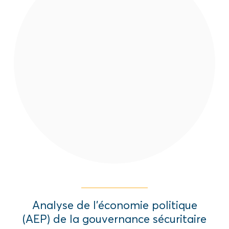
L’AEP de la gouvernance locale a pour
objectif général de comprendre et
cartographier la dynamique du pouvoir de
la gouvernance locale de la sécurité et
identifier les décideurs formels et informels.
Read More
Analyse de l’économie politique
(AEP) de la gouvernance sécuritaire